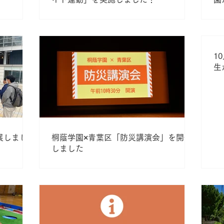
1
生
展しまし
桐蔭学園×青葉区「防災講演会」を開催
しました