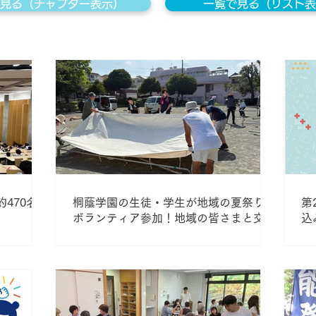
見る（チャプター表示）
一覧で見る（リスト表
470名が
桐蔭学園の生徒・学生が地域の夏祭りに
第
ボランティア参加！地域の皆さまと交流
込
を深めました