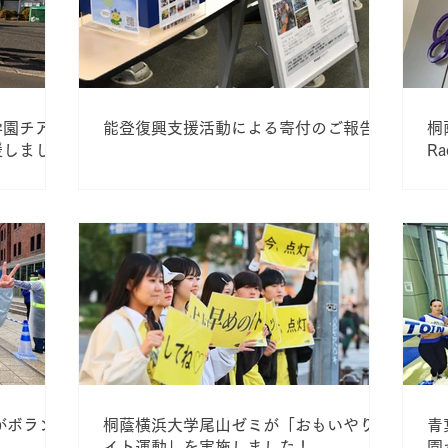
学園チアダ
能登復興支援活動による寄付のご報告
桐
援しました
R
がボラン
桐蔭横浜大学尾山ゼミが「おもいやりラ
青
イト運動」を実施しました！
園