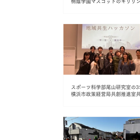
桐蔭学園マスコットのキリリ
ました！
スポーツ科学部尾山研究室の3
横浜市政策経営局共創推進室
主催の地域共生ハッカソンに
ます。