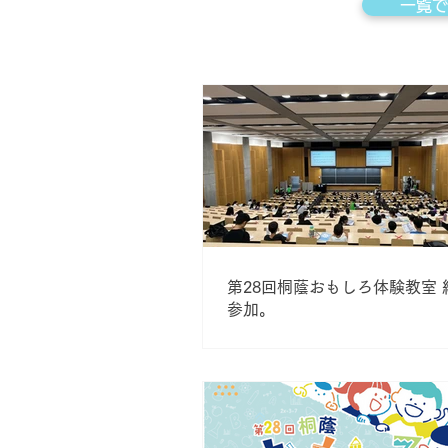
一覧で
第28回桐蔭おもしろ体験教室 約
参加。