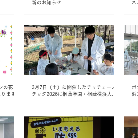
新のお知らせ
ネ
ロンの花
3月7日（土）に開催したチッチェーノ・
ボ
なります
チッタ2026に桐蔭学園・桐蔭横浜大学
浜
が出展しました！
し