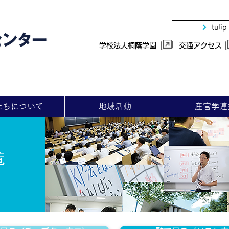
tulip
|
学校法人桐蔭学園
交通アクセス
たちについて
地域活動
産官学連
覧