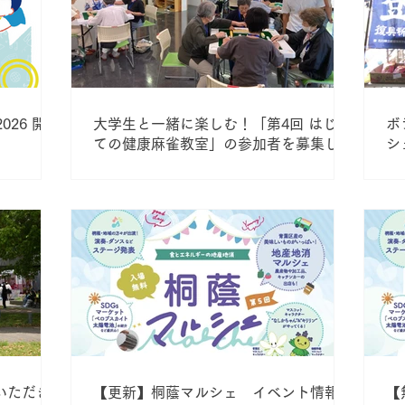
026 開催
大学生と一緒に楽しむ！「第4回 はじめ
ボ
ての健康麻雀教室」の参加者を募集しま
シ
す（7/29スタート・全12回）
協
いただき
【更新】桐蔭マルシェ イベント情報更
【