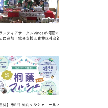
ランティアサークルVincaが桐蔭マル
ェに参加！能登支援と青葉区社会福祉
議会への寄付を報告
無料】第5回 桐蔭マルシェ －食とエ