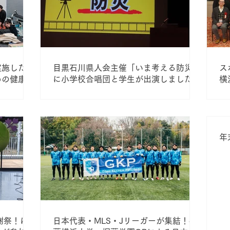
実施した
目黒石川県人会主催「いま考える防災」
ス
めの健康講
に小学校合唱団と学生が出演しました
横
式HPに
域
年
謝祭！に
日本代表・MLS・Jリーガーが集結！桐