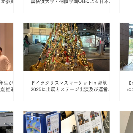
ンが参加し
蔭横浜大学・桐蔭学園OBによる日本一
豪華な「GKPゴールキーパークリニッ
ク」を開催しました
年生が、
ドイツクリスマスマーケットin 都筑
【
共創推進課
2025に出展とステージ出演及び運営協
に
参加してい
力で参加