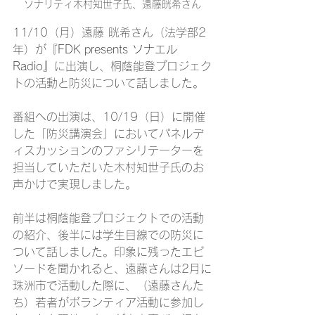
ソナリティ木村知世子氏、遠藤晄希さん
11/10（月）遠藤 晄希さん（法学部2
年）が『
FDK presents ソナエル
Radio』
に出演し、桐蔭能登プロジェク
トの活動と防災について話しました。
番組への出演は、10/19（日）に開催
した「防災講演会」においてパネルデ
ィスカッションのファシリテーターを
担当していただいた木村知世子氏のお
声かけで実現しました。
前半は桐蔭能登プロジェクトでの活動
の紹介、後半には学生目線での防災に
ついて話しました。印象に残ったエピ
ソードを聞かれると、遠藤さんは2月に
珠洲市で活動した際に、（遠藤さんた
ち）若者がボランティア活動に参加し