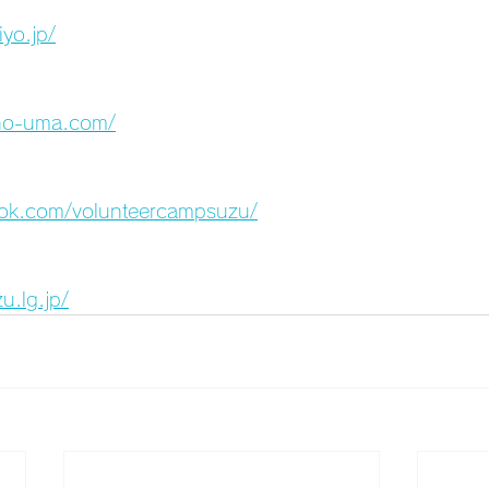
iyo.jp/
no-uma.com/
ook.com/volunteercampsuzu/
u.lg.jp/