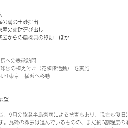
業
田横の溝の土砂排出
災家屋の家財運び出し
災家屋からの農機具の移動　ほか
市長への表敬訪問
の球根の植え付け（花植隊活動） を実施
より東京・横浜へ移動
展望
き、9月の能登半島豪雨による被害もあり、現在も復旧
す。瓦礫の撤去は進んでいるものの、まだ約6割程度の