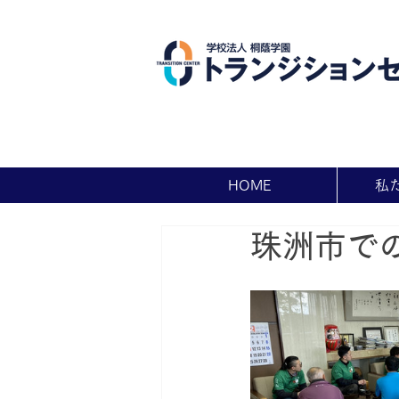
HOME
私
珠洲市で