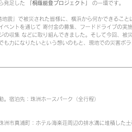
ら発足した 
「桐蔭能登プロジェクト」
 の一環です。
島地震」で被災された皆様に、横浜から何かできること
イベントを通じて 寄付金の募集、フードドライブの実
ジの収集 などに取り組んできました。そして今回、被
でも力になりたいという想いのもと、現地での災害ボラ
動。宿泊先：珠洲ホースパーク（全行程）
珠洲市真浦町：ホテル海楽荘周辺の排水溝に堆積した土