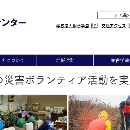
tulip
|
学校法人桐蔭学園
交通アクセス
たちについて
地域活動
産官学連
の災害ボランティア活動を実