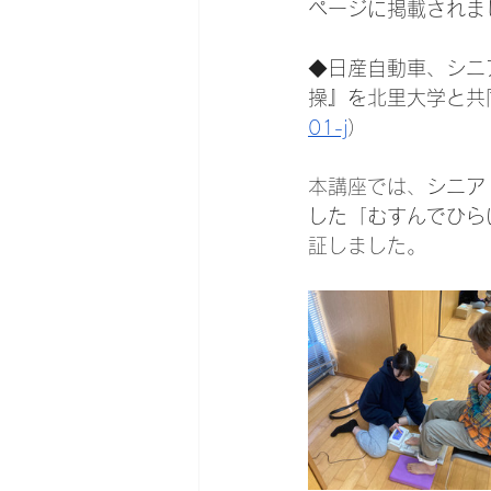
ページに掲載されま
◆日産自動車、シニ
操』を北里大学と共
01-j
）
本講座では、
シニア
した「むすんでひら
証しました。