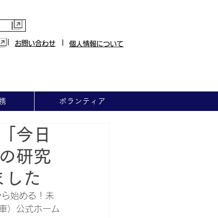
|
|
お問い合わせ
個人情報について
携
ボランティア
「今日
の研究
ました
から始める！未
車）公式ホーム