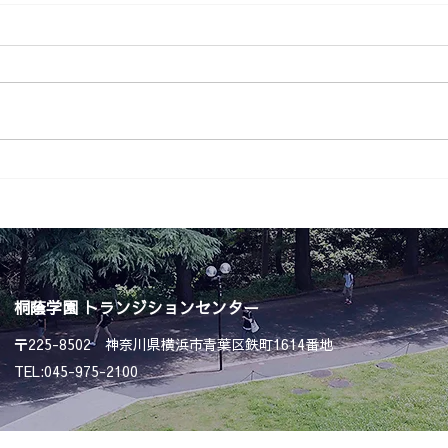
桐蔭学園の生徒・学生が地域
第2
の夏祭りにボランティア参
室2
加！地域の皆さまと交流を深
お知
めました
桐蔭学園 トランジションセンター
〒225-8502 神奈川県横浜市青葉区鉄町1614番地
TEL:045-975-2100
(C)TOIN GAKUEN TRANSITIONCENTER. all rights reserved.