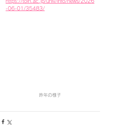
https://toin.ac.jp/univ/info/news/2026
-06-01/35483/
昨年の様子