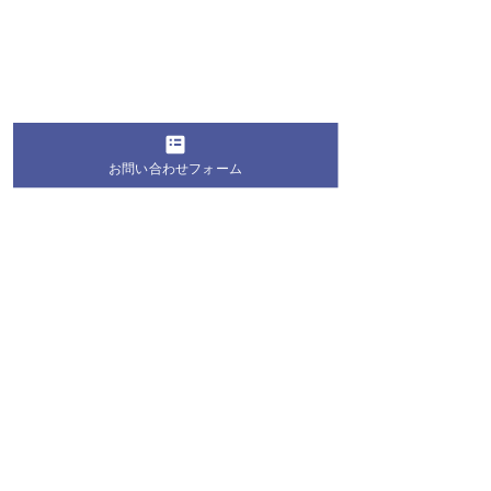
お問い合わせフォーム
コメント
コメントを追加…
桐蔭学園の生徒・学生が
第28回 桐蔭お
地域の夏祭りにボランテ
教室2026 お
ィア参加！地域の皆さま
長のお知らせ