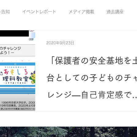
ト告知
イベントレポート
メディア掲載
過去講座
2020年桐蔭オンライン講座
2020年おもしろ理科教室
2020年9月23日
「保護者の安全基地を
もしろ理科教室 オンデマンド動画
台としての子どものチ
ンライン講座】
第22回 おもしろ理科教室【保護者向け講座】
レンジ―自己肯定感で
画02
【もっと知る！】おもしろ理科教室
なく主体性を育てよう
みなさん、こんにちは！トラ・レポ（ト
ンジションセンターReporter）の禰占で
す。 8 月 9 日（日）に行われた「保護
―」受講レポート
の安全基地を土台としての子どものチャ
室２時間目
産官学連携
2021年度桐蔭オンライン講座