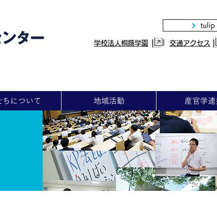
tulip
|
学校法人桐蔭学園
交通アクセス
たちについて
地域活動
産官学連