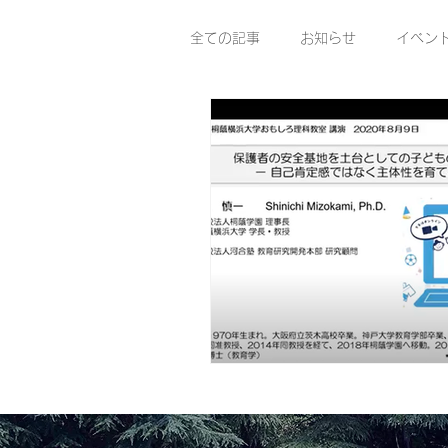
全ての記事
お知らせ
イベン
地域連携
2019OPEN講座
桐蔭オンライン講座講師
お
第22回 おもしろ理科教室【オ
おもしろ理科教室 オンデマンド動
【もっと知る！】おもしろ理科教