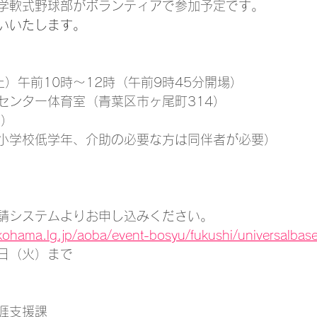
学軟式野球部がボランティアで参加予定です。
いいたします。
土）午前10時〜12時（午前9時45分開場）
センター体育室（青葉区市ヶ尾町314）
順）
小学校低学年、介助の必要な方は同伴者が必要）
請システムよりお申し込みください。
kohama.lg.jp/aoba/event-bosyu/fukushi/universalbase
0日（火）まで
涯支援課