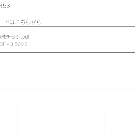
453
ードはこちらから
野球チラシ
.pdf
 • 3.58MB