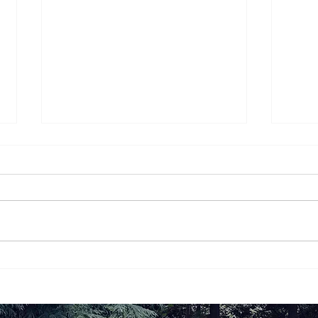
桐蔭学園の生徒・学生が地域
第2
の夏祭りにボランティア参
室2