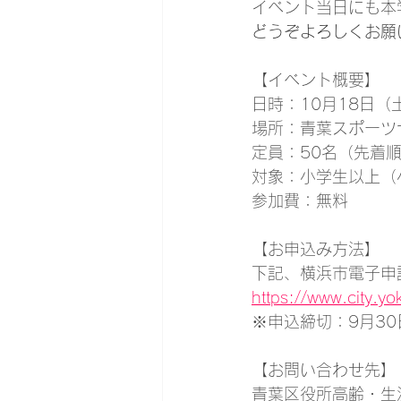
イベント当日にも本
どうぞよろしくお願
【イベント概要】
日時：10月18日（
場所：青葉スポーツ
定員：50名（先着
対象：小学生以上（
参加費：無料
【お申込み方法】
下記、横浜市電子申
https://www.city.yo
※申込締切：9月3
【お問い合わせ先】
青葉区役所高齢・生