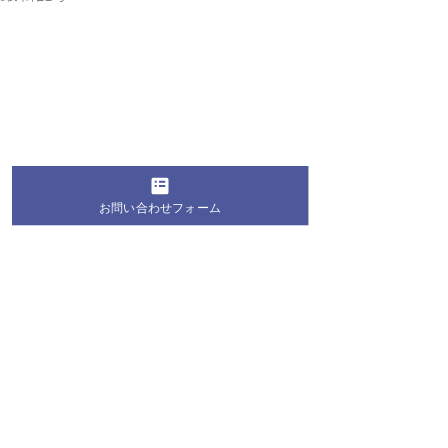
お問い合わせフォーム
コメント
コメントを追加…
桐蔭学園の生徒・学生が
第28回 桐蔭お