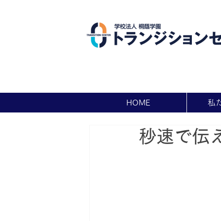
HOME
私
秒速で伝