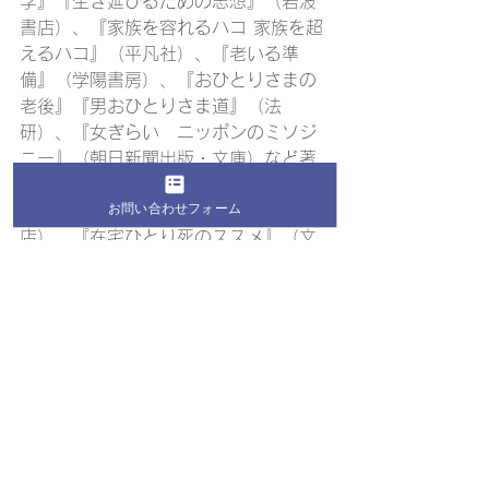
学』『生き延びるための思想』（岩波
書店）、『家族を容れるハコ 家族を超
えるハコ』（平凡社）、『老いる準
備』（学陽書房）、『おひとりさまの
老後』『男おひとりさま道』（法
研）、『女ぎらい　ニッポンのミソジ
ニー』（朝日新聞出版・文庫）など著
書多数。最新刊に『女の子はどう生き
お問い合わせフォーム
るか　教えて！上野先生』（岩波書
店）、『在宅ひとり死のススメ』（文
藝春秋）がある。  