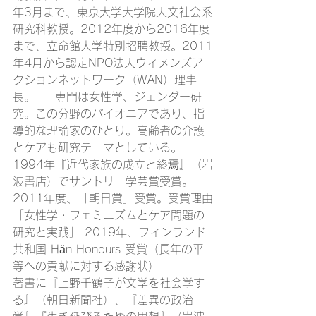
年3月まで、東京大学大学院人文社会系
研究科教授。2012年度から2016年度
まで、立命館大学特別招聘教授。2011
年4月から認定NPO法人ウィメンズア
クションネットワーク（WAN）理事
長。  　専門は女性学、ジェンダー研
究。この分野のパイオニアであり、指
導的な理論家のひとり。高齢者の介護
とケアも研究テーマとしている。  
1994年『近代家族の成立と終焉』（岩
波書店）でサントリー学芸賞受賞。 
2011年度、「朝日賞」受賞。受賞理由
「女性学・フェミニズムとケア問題の
研究と実践」 2019年、フィンランド
共和国 Hän Honours 受賞（長年の平
等への貢献に対する感謝状）  
著書に『上野千鶴子が文学を社会学す
る』（朝日新聞社）、『差異の政治