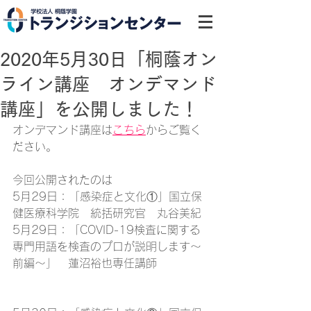
2020年5月30日「桐蔭オン
ライン講座 オンデマンド
講座」を公開しました！
オンデマンド講座は
こちら
からご覧く
ださい。
今回公開されたのは
5月29日：「感染症と文化①」国立保
健医療科学院　統括研究官　丸谷美紀
5月29日：「
COVID-19検査に関する
専門用語を検査のプロが説明します～
前編～」　蓮沼裕也専任講師