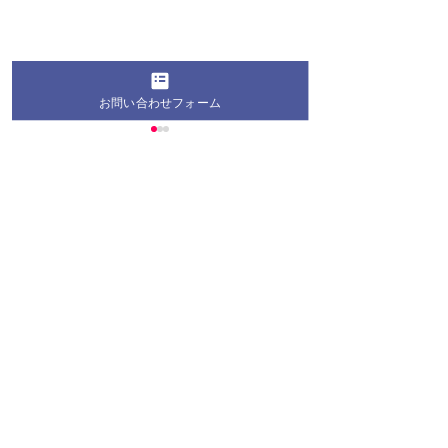
お問い合わせフォーム
コメント
コメントを追加…
桐蔭学園の生徒・学生が
第28回 桐蔭お
地域の夏祭りにボランテ
教室2026 お
ィア参加！地域の皆さま
長のお知らせ
と交流を深めました