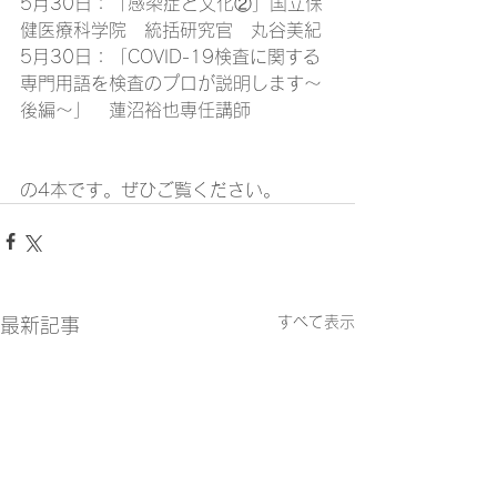
5月30日：
「感染症と文化②」国立保
健医療科学院　統括研究官　丸谷美紀
5月
30
日：
「COVID-19検査に関する
専門用語を検査のプロが説明します～
後編～」　蓮沼裕也専任講師
の4本です。ぜひご覧ください。
すべて表示
最新記事