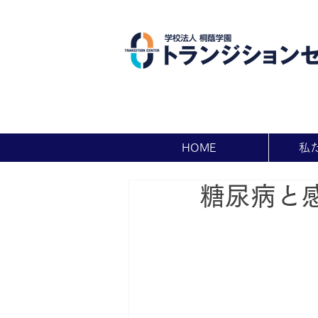
HOME
私
糖尿病と