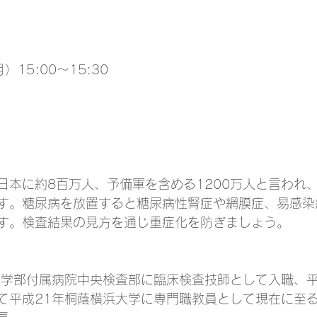
）15:00〜15:30
日本に約8百万人、予備軍を含める1200万人と言われ、
す。糖尿病を放置すると糖尿病性腎症や網膜症、易感染
す。検査結果の見方を通じ重症化を防ぎましょう。
医学部付属病院中央検査部に臨床検査技師として入職、平
て平成21年桐蔭横浜大学に専門職教員として現在に至