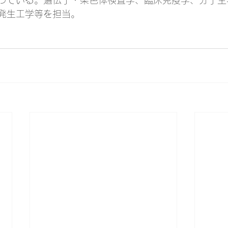
っている。遺伝子・染色体検査学、臨床免疫学、分子生
発生工学等を担当。