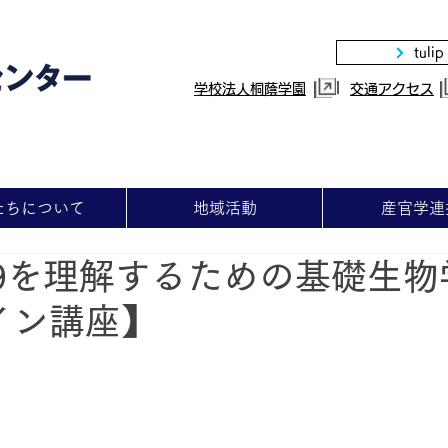
tulip
|
学校法人桐蔭学園
交通アクセス
たちについて
地域活動
産官学連
-19を理解するための基礎生
イン講座】