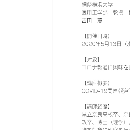
桐蔭横浜大学　
医用工学部　教授　博
吉田　薫
【開催日時】
2020年5月13日（水
【
対象
】
コロナ報道に興味を
【
講座概要
】
COVID-19関連
【
講師経歴
】
県立奈良高校卒、奈
攻卒、博士（理学）