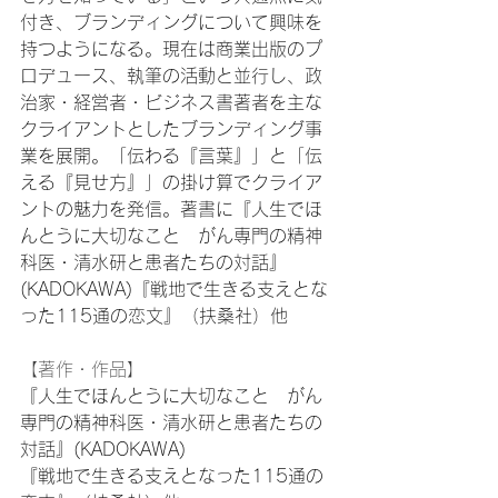
付き、ブランディングについて興味を
持つようになる。現在は商業出版のプ
ロデュース、執筆の活動と並行し、政
治家・経営者・ビジネス書著者を主な
クライアントとしたブランディング事
業を展開。「伝わる『言葉』」と「伝
える『見せ方』」の掛け算でクライア
ントの魅力を発信。著書に『人生でほ
んとうに大切なこと　がん専門の精神
科医・清水研と患者たちの対話』
(KADOKAWA)『戦地で生きる支えとな
った115通の恋文』（扶桑社）他
【著作・作品】
『人生でほんとうに大切なこと　がん
専門の精神科医・清水研と患者たちの
対話』(KADOKAWA)
『戦地で生きる支えとなった115通の