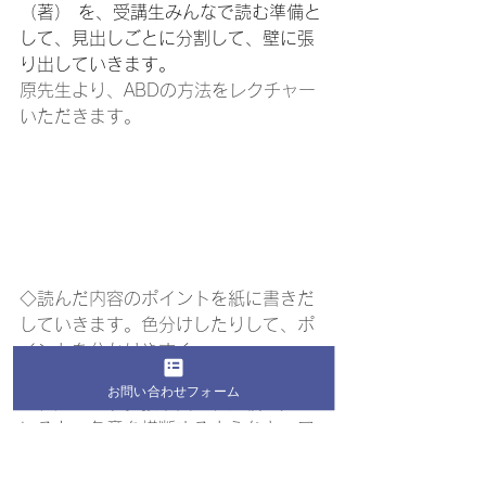
（著） を、受講生みんなで読む準備と
して、見出しごとに分割して、壁に張
り出していきます。
原先生より、ABDの方法をレクチャー
いただきます。
◇読んだ内容のポイントを紙に書きだ
していきます。色分けしたりして、ポ
イントを分かりやすく。
全員分のまとめを壁に張り出してみる
お問い合わせフォーム
と、圧巻です。張り出された紙を見て
いると、各章を横断するようなキーワ
ードの発見があったり、みんなでの対
話の時間も楽しい！