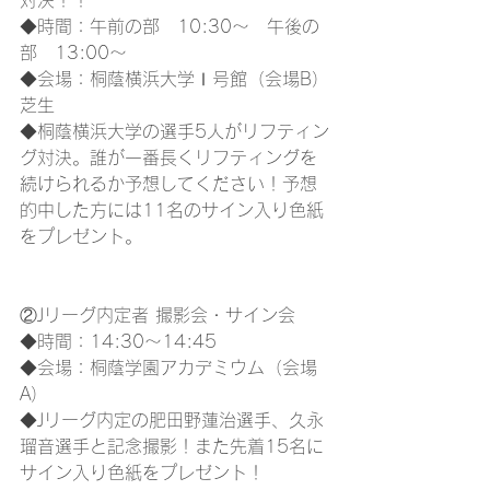
対決！！
◆時間：午前の部　10:30～　午後の
部　13:00～
◆会場：桐蔭横浜大学Ⅰ号館（会場B）
芝生
◆桐蔭横浜大学の選手5人がリフティン
グ対決。誰が一番長くリフティングを
続けられるか予想してください！予想
的中した方には11名のサイン入り色紙
をプレゼント。
②Jリーグ内定者 撮影会・サイン会
◆時間：14:30～14:45
◆会場：桐蔭学園アカデミウム（会場
A）
◆Jリーグ内定の肥田野蓮治選手、久永
瑠音選手と記念撮影！また先着15名に
サイン入り色紙をプレゼント！