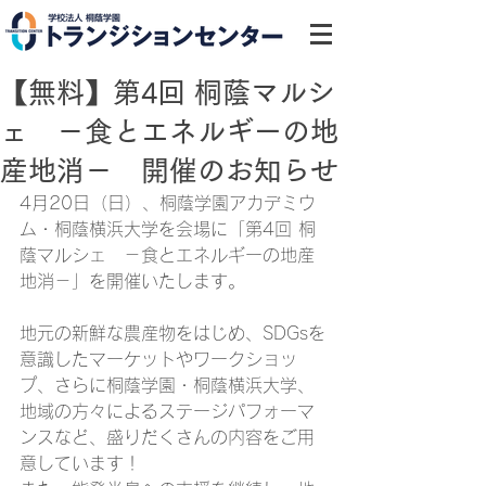
【無料】第4回 桐蔭マルシ
ェ －食とエネルギーの地
産地消－ 開催のお知らせ
4月20日（日）、桐蔭学園アカデミウ
ム・桐蔭横浜大学を会場に「
第4回 桐
蔭マルシェ　－食とエネルギーの地産
地消－
」を開催いたします。
地元の新鮮な農産物をはじめ、SDGsを
意識したマーケットやワークショッ
プ、さらに桐蔭学園・桐蔭横浜大学、
地域の方々によるステージパフォーマ
ンスなど、盛りだくさんの内容をご用
意しています！