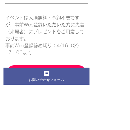
イベントは入場無料・予約不要です
が、事前Web登録いただいた方に先着
（来場者）にプレゼントをご用意して
おります。
事前Web登録締め切り：4/16（水）
17：00まで
事前来場申し込みはこちらから
お問い合わせフォーム
▼「第4回桐蔭マルシェ」チラシのダウ
ンロードはこちらから
ダウンロード用 2025年桐蔭マルシェチラシ ver.02
.pdf