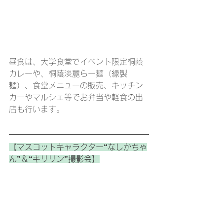
昼食は、
大学食堂でイベント限定桐蔭
カレーや、
桐蔭淡麗らー麺（
緑製
麺）、
食堂メニューの販売、キッチン
カーやマルシェ等でお弁当や軽食の出
店も行います。
【マスコットキャラクター“なしかちゃ
ん”＆“キリリン”撮影会】