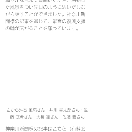
細やかな点まで質問いただき、活動し
た風景をつい先日のように思いだしな
がら話すことができました。神奈川新
聞様の記事を通じて、能登の復興支援
の輪が広がることを願っています。
左から舛谷 風満さん・井川 貫太郎さん・遠
藤 晄希さん・大長 凜さん・佐藤 豪さん
神奈川新聞様の記事はこちら（有料会