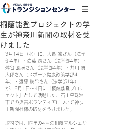
桐蔭能登プロジェクトの学
生が神奈川新聞の取材を受
けました
3月14日（水）に、大長 凜さん（法学
部4年）・佐藤 豪さん（法学部4年）・
舛谷 風満さん（法学部4年）・井川 貫
太郎さん（スポーツ健康政策学部4
年）・遠藤 晄希さん（法学部1年）
が、2月1日～4日に「桐蔭能登プロジ
ェクト」として活動した、石川県珠洲
市での災害ボランティアについて神奈
川新聞社様の取材をうけました。
取材では、昨年の4月の桐蔭マルシェか