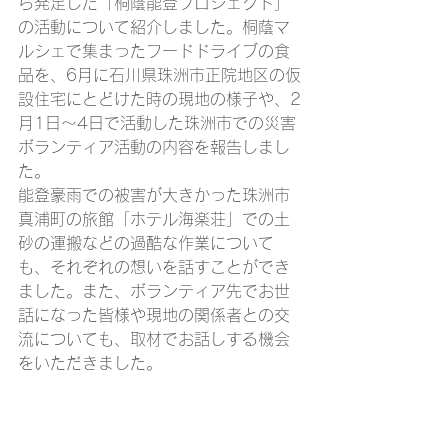
ら発足した「桐蔭能登プロジェクト」
の活動について紹介しました。桐蔭マ
ルシェで集まったフードドライブの食
品を、6月に石川県珠洲市正院地区の仮
設住宅にとどけた時の現地の様子や、2
月1日～4日で活動した珠洲市での災害
ボランティア活動の内容を報告しまし
た。
能登豪雨での被害が大きかった珠洲市
真浦町の旅館「ホテル海楽荘」での土
砂の運搬などの過酷な作業について
も、それぞれの想いを話すことができ
ました。また、ボランティア先でお世
話になった皆様や現地の関係者との交
流についても、取材でお話しする機会
をいただきました。