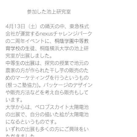
参加した池上研究室
4月13日（土）の晴天の中、東急株式
会社が運営するnexusチャレンジパーク
の二周年イベントに、
桐蔭学園中等教
育学校の生徒
、桐蔭横浜大学の池上研
究室が出展しました。
中等生の出展
は、探究の授業で地元の
農家の方が作られた干し芋の販売のた
めのマーケティングを行うというもの
(根っこ塾協力)。パッケージのデザイン
や販売方法などを考え自ら販売もして
います。
大学からは、ペロブスカイト太陽電池
の出展で、自分の描いた絵が太陽電池
になるというものです。
いずれの出展も多くの方にご興味をい
ただきました。