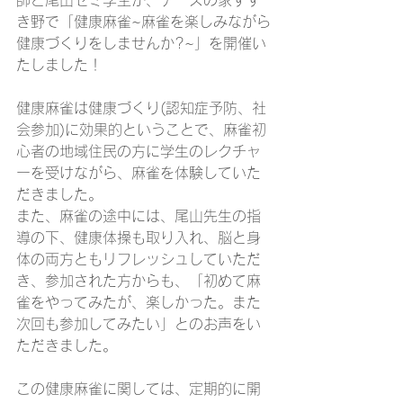
師と尾山ゼミ学生が、ナースの家すす
き野で「健康麻雀~麻雀を楽しみながら
健康づくりをしませんか?~」を開催い
たしました！
健康麻雀は健康づくり(認知症予防、社
会参加)に効果的ということで、麻雀初
心者の地域住民の方に学生のレクチャ
ーを受けながら、麻雀を体験していた
だきました。
また、麻雀の途中には、尾山先生の指
導の下、健康体操も取り入れ、脳と身
体の両方ともリフレッシュしていただ
き、参加された方からも、「初めて麻
雀をやってみたが、楽しかった。また
次回も参加してみたい」とのお声をい
ただきました。
この健康麻雀に関しては、定期的に開