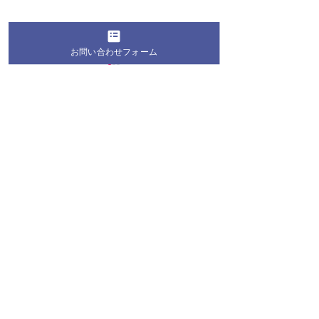
お問い合わせフォーム
コメント
コメントを追加…
桐蔭学園の生徒・学生が
第28回 桐蔭お
地域の夏祭りにボランテ
教室2026 お
ィア参加！地域の皆さま
長のお知らせ
と交流を深めました
桐蔭学園 トランジションセンター
〒225-8502 神奈川県横浜市青葉区鉄町1614番地