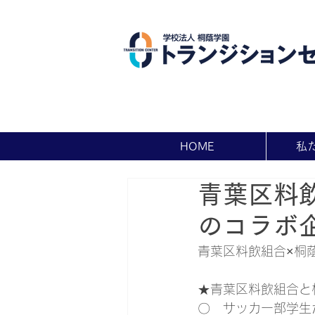
HOME
私
青葉区料
のコラボ
青葉区料飲組合×桐
★青葉区料飲組合と
〇　サッカー部学生