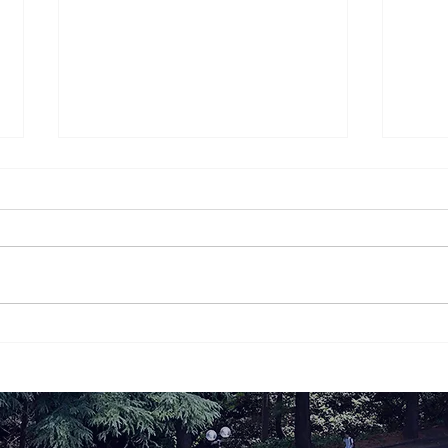
桐蔭学園の生徒・学生が地域
第2
の夏祭りにボランティア参
室2
加！地域の皆さまと交流を深
お知