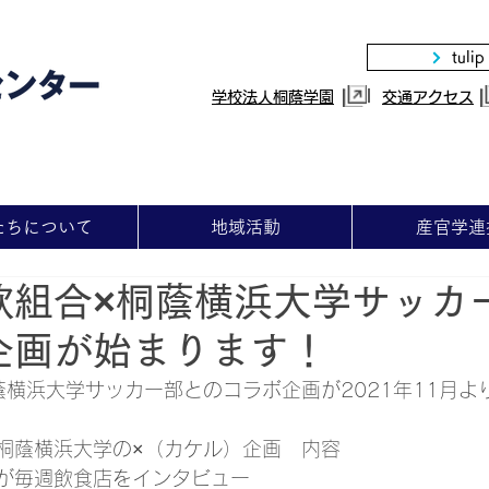
tulip
|
学校法人桐蔭学園
交通アクセス
たちについて
地域活動
産官学連
飲組合×桐蔭横浜大学サッカ
企画が始まります！
蔭横浜大学サッカー部とのコラボ企画が2021年11月よ
桐蔭横浜大学の×（カケル）企画　内容　
が毎週飲食店をインタビュー