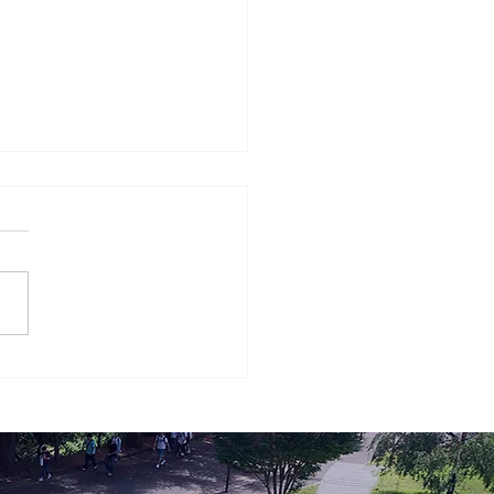
8回 桐蔭おもしろ体験教
026 お申込み期間延長の
らせ