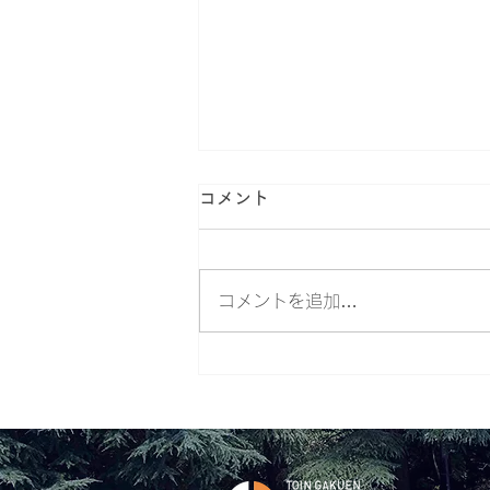
コメント
コメントを追加…
第28回桐蔭おもしろ体験教室
約470名が参加。