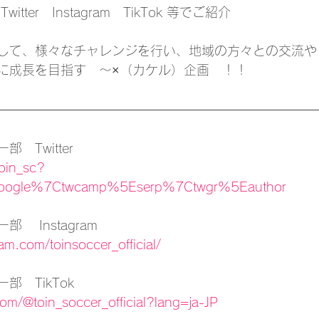
tter　Instagram　TikTok 等でご紹介
して、様々なチャレンジを行い、地域の方々との交流や
に成長を目指す　～×（カケル）企画　！！
　Twitter　
toin_sc?
Egoogle%7Ctwcamp%5Eserp%7Ctwgr%5Eauthor
 Instagram
am.com/toinsoccer_official/
　TikTok
com/@toin_soccer_official?lang=ja-JP