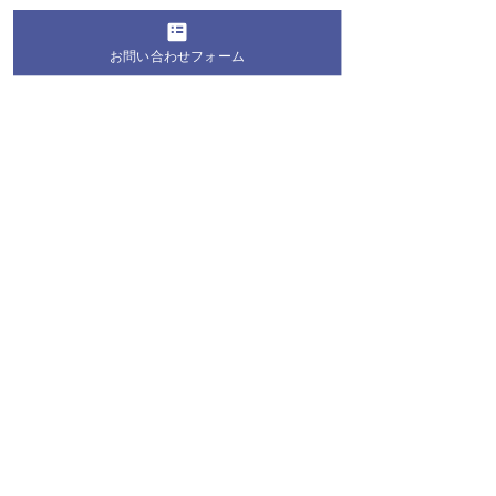
お問い合わせフォーム
コメント
コメントを追加…
桐蔭学園の生徒・学生が
第28回 桐蔭お
地域の夏祭りにボランテ
教室2026 お
ィア参加！地域の皆さま
長のお知らせ
と交流を深めました
桐蔭学園 トランジションセンター
〒225-8502 神奈川県横浜市青葉区鉄町1614番地
TEL:
045-975-2100