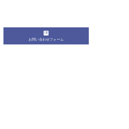
お問い合わせフォーム
コメント
コメントを追加…
桐蔭学園の生徒・学生が
第28回 桐蔭お
地域の夏祭りにボランテ
教室2026 お
ィア参加！地域の皆さま
長のお知らせ