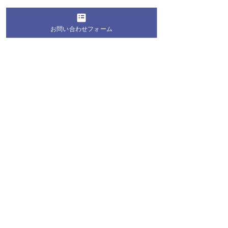
お問い合わせフォーム
コメント
コメントを追加…
桐蔭学園の生徒・学生が
第28回 桐蔭お
地域の夏祭りにボランテ
教室2026 お