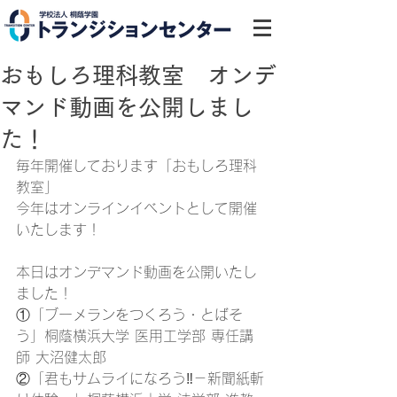
おもしろ理科教室 オンデ
マンド動画を公開しまし
た！
毎年開催しております「おもしろ理科
教室」
今年はオンラインイベントとして開催
いたします！
本日はオンデマンド動画を公開いたし
ました！
①
「ブーメランをつくろう・とばそ
う」桐蔭横浜大学 医用工学部 専任講
師 大沼健太郎
②
「君もサムライになろう‼－新聞紙斬