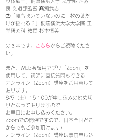
り体験－」桐蔭横浜大学 法学部 准教
授 剣道部監督 髙瀬武志
③
「風も吹いていないのに一枚の葉だ
けが揺れる？」桐蔭横浜大学大学院 工
学研究科 教授 杉本恒美
の３本です。
こちら
からご視聴くださ
い。
また、WEB会議用アプリ「Zoom」を
使用して、講師に直接質問もできる
オンライン（Zoom）講座をご用意して
おります。
8/5（土）15：00が申し込みの締め切
りとなっておりますので
お早目にお申し込みください。
Zoomでの開催ですので、日本全国どこ
からでもご参加頂けます♪
オンライン（Zoom）講座は事前申し込