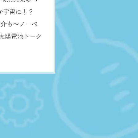
か宇宙に！？
紹介も～ノーベ
の太陽電池トーク