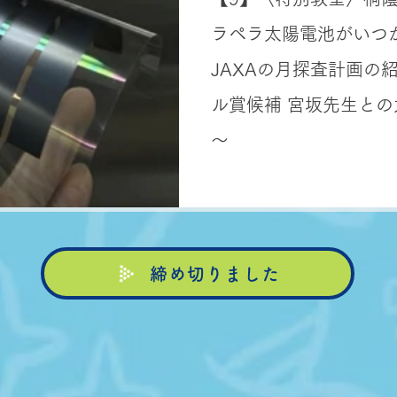
ラペラ太陽電池がいつ
JAXAの月探査計画の
ル賞候補 宮坂先生と
～
締め切りました