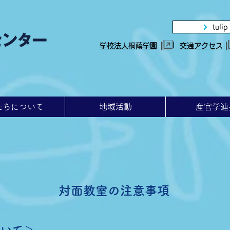
tulip
|
学校法人桐蔭学園
交通アクセス
たちについて
地域活動
産官学連
対面教室の注意事項
ついて＞