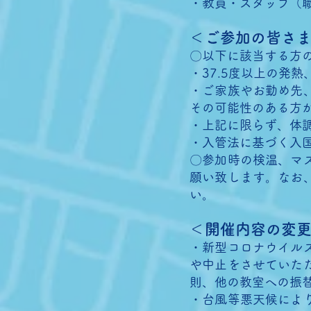
・教員・スタッフ（
＜ご参加の皆さ
〇以下に該当する方
・37.5度以上の発
・ご家族やお勤め先
その可能性のある方
・上記に限らず、体
・入管法に基づく入
〇参加時の検温、マ
願い致します。なお
い。
＜開催内容の変
・新型コロナウイル
や中止をさせていた
則、他の教室への振
・台風等悪天候によ