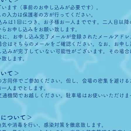
ざいます（事前のお申し込みが必要です）。
ムの入力は保護者の方が行ってください。
込みは1回につき、お子様お一人までです。二人目以降
からお申し込みをお願い致します。
後に、お申し込み完了メールが登録されたメールアドレ
場合はそちらのメールをご確認ください。なお、お申し
し込みが完了していない可能性がございます。その場合
い致します。
ついて＞
の方同伴でご参加ください。但し、会場の密集を避ける
お一人までとします。
交通機関でお越しください。駐車場はお使いいただけま
策について＞
換気や消毒を行い、感染対策を徹底致します。