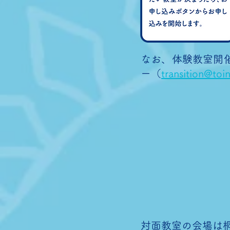
なお、体験教室開
ー（
transition@toin
対面教室の会場は