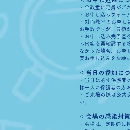
・全教室に定員がご
・お申し込みフォー
・対面教室のお申し
お手数ですが、最初
・お申し込み完了直
み内容を再確認する
なかった場合、お申
度お申し込みをお願
＜当日の参加に
・当日は必ず保護者
様一人に保護者の方
・ご来場の際は公共
い。
＜会場の感染対
・会場は、定期的に