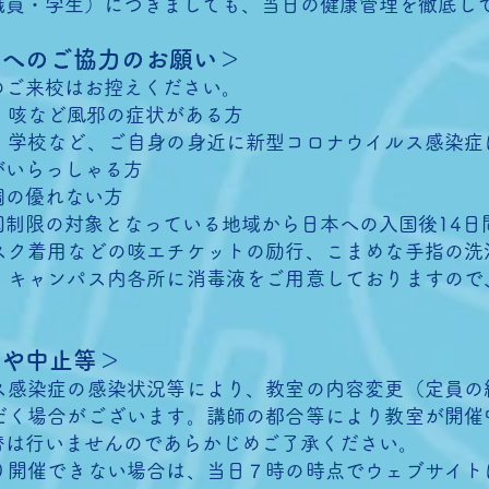
職員・学生）につきましても、当日の健康管理を徹底し
まへのご協力のお願い＞
のご来校はお控えください。
熱、咳など風邪の症状がある方
、学校など、ご自身の身近に新型コロナウイルス感染症
がいらっしゃる方
調の優れない方
国制限の対象となっている地域から日本への入国後14日
スク着用などの咳エチケットの励行、こまめな手指の洗
、キャンパス内各所に消毒液をご用意しておりますので
更や中止等＞
ス感染症の感染状況等により、教室の内容変更（定員の
だく場合がございます。講師の都合等により教室が開催
替は行いませんのであらかじめご了承ください。
り開催できない場合は、当日７時の時点でウェブサイト