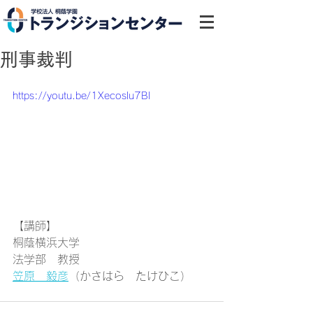
刑事裁判
https://youtu.be/1Xecoslu7BI
【講師】
桐蔭横浜大学
法学部　教授
笠原　毅彦
（かさはら　たけひこ）