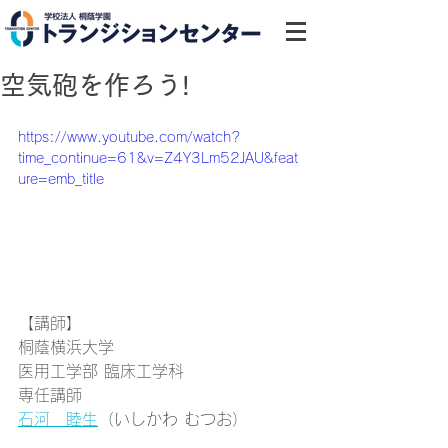
空気砲を作ろう!
https://www.youtube.com/watch?
time_continue=61&v=Z4Y3Lm52JAU&feat
ure=emb_title
【講師】
桐蔭横浜大学 
医用工学部 臨床工学科 
専任講師 
石河　睦生
（いしかわ むつお）