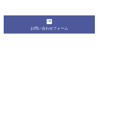
お問い合わせフォーム
コメント
この投稿へのコメントは利用でき
キッズダンス！音楽にノ
キッズダンス！
なくなりました。詳細はサイト所
有者にお問い合わせください。
ッて楽しく踊ろう ビート
ッて楽しく踊ろ
キッズ（小学校低学年向
トジュニア（小
け）事前学習動画
高学年向け）事
画
桐蔭学園 トランジションセンター