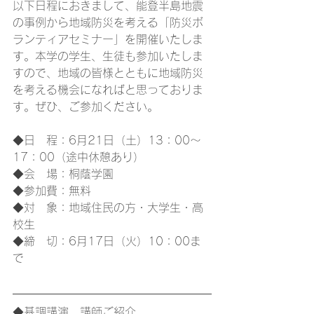
以下日程におきまして、能登半島地震
の事例から地域防災を考える「防災ボ
ランティアセミナー」を開催いたしま
す。本学の学生、生徒も参加いたしま
すので、地域の皆様とともに地域防災
を考える機会になればと思っておりま
す。ぜひ、ご参加ください。
◆日　程：6月21日（土）13：00～
17：00（途中休憩あり）
◆会　場：桐蔭学園
◆参加費：無料
◆対　象：地域住民の方・大学生・高
校生
◆締　切：6月17日（火）10：00ま
で
◆基調講演　講師ご紹介