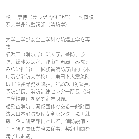
松田 康博（まつだ やすひろ）　桐蔭横
浜大学非常勤講師（消防学）
大学工学部安全工学科で防爆工学を専
攻。
横浜市（消防局）に入庁。警防、予
防、総務のほか、都市計画局（みなと
みらい担当）、総務省消防庁出向（本
庁及び消防大学校）。東日本大震災時
は119番業務を統括。2署の消防署長、
予防部長、消防訓練センター所長（消
防学校長）を経て定年退職。
総務省消防庁関係団体である一般財団
法人日本消防設備安全センターに再就
職、企画研究部長として、消防設備・
企画研究関係業務に従事。契約期間を
満了し退職。