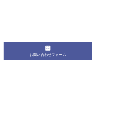
お問い合わせフォーム
コメント
コメントを追加…
桐蔭学園の生徒・学生が
第28回 桐蔭お
地域の夏祭りにボランテ
教室2026 お