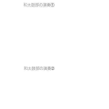
和太鼓部の演奏①
和太鼓部の演奏➁