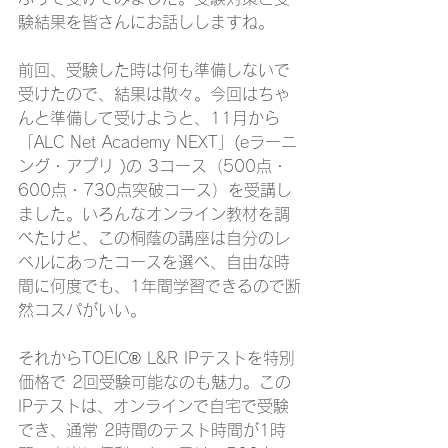
験結果を皆さんにお話ししますね。
前回、受験した時は何も準備しないで
受けたので、結果は散々。今回はちゃ
んと準備して受けようと、11月から
「ALC Net Academy NEXT」(eラーニ
ング・アプリ )の 3コース（500点・
600点・730点突破コース）を受講し
ました。いろんなオンライン教材を調
べたけど、この桐蔭の講座は自分のレ
ベルにあったコースを選べ、自由な時
間に何度でも、1年間学習できるので断
然コスパがいい。
それからTOEIC® L&R IPテストを特別
価格で 2回受験可能なのも魅力。この
IPテストは、オンラインで自宅で受験
でき、通常 2時間のテスト時間が1時