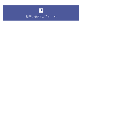
お問い合わせフォーム
コメント
コメントを追加…
桐蔭学園の生徒・学生が
第28回 桐蔭お
地域の夏祭りにボランテ
教室2026 お
ィア参加！地域の皆さま
長のお知らせ
と交流を深めました
桐蔭学園 トランジションセンター
〒225-8502 神奈川県横浜市青葉区鉄町1614番地
TEL:
045-975-2100