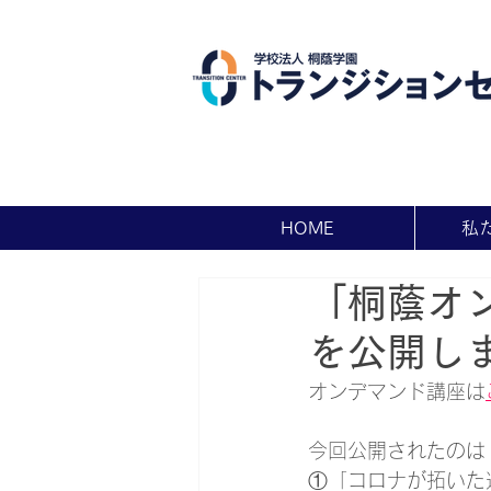
HOME
私
「桐蔭オ
を公開し
オンデマンド講座は
今回公開されたのは
①「コロナが拓いた遠