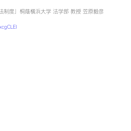
制度」桐蔭横浜大学 法学部 教授 笠原毅彦 
XxcgCLEI