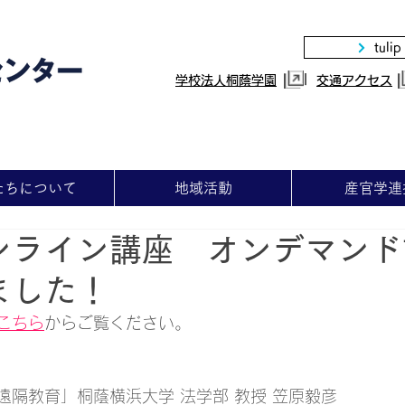
tulip
|
学校法人桐蔭学園
交通アクセス
たちについて
地域活動
産官学連
ンライン講座 オンデマンド
ました！
こちら
からご覧ください。
隔教育」桐蔭横浜大学 法学部 教授 笠原毅彦 