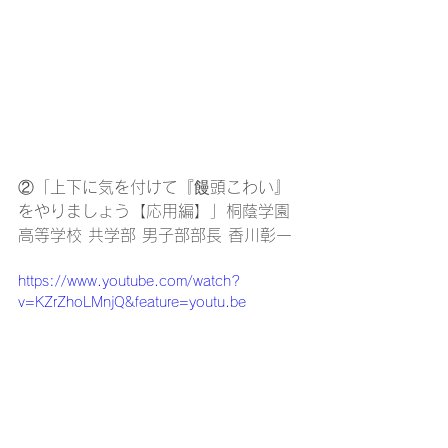
②「上下に気を付けて『饅頭こわい』
をやりましょう【応用編】」桐蔭学園
高等学校 共学部 男子部部長 香川彰一
https://www.youtube.com/watch?
v=KZrZhoLMnjQ&feature=youtu.be