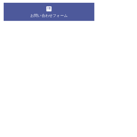
お問い合わせフォーム
コメント
コメントを追加…
桐蔭学園の生徒・学生が
第28回 桐蔭お
地域の夏祭りにボランテ
教室2026 お
ィア参加！地域の皆さま
長のお知らせ
と交流を深めました
桐蔭学園 トランジションセンター
〒225-8502 神奈川県横浜市青葉区鉄町1614番地
TEL:
045-975-2100